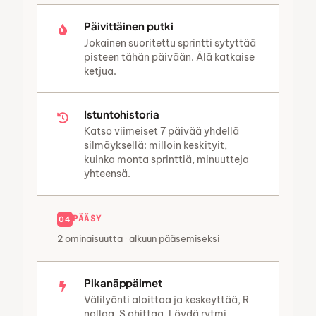
Päivittäinen putki
Jokainen suoritettu sprintti sytyttää
pisteen tähän päivään. Älä katkaise
ketjua.
Istuntohistoria
Katso viimeiset 7 päivää yhdellä
silmäyksellä: milloin keskityit,
kuinka monta sprinttiä, minuutteja
yhteensä.
PÄÄSY
04
2 ominaisuutta · alkuun pääsemiseksi
Pikanäppäimet
Välilyönti aloittaa ja keskeyttää, R
nollaa, S ohittaa. Löydä rytmi