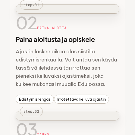
step.01
02
PAINA ALOITA
Paina aloitusta ja opiskele
Ajastin laskee aikaa alas siistillä
edistymisrenkaalla. Voit antaa sen käydä
tässä välilehdessä tai irrottaa sen
pieneksi kelluvaksi ajastimeksi, joka
kulkee mukanasi muualla Eduloossa.
Edistymisrengas
Irrotettava kelluva ajastin
step.02
03
TAUKO