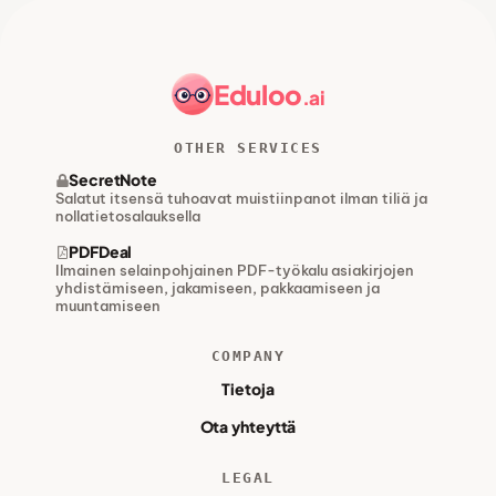
Eduloo
.ai
OTHER SERVICES
SecretNote
Salatut itsensä tuhoavat muistiinpanot ilman tiliä ja
nollatietosalauksella
PDFDeal
Ilmainen selainpohjainen PDF-työkalu asiakirjojen
yhdistämiseen, jakamiseen, pakkaamiseen ja
muuntamiseen
COMPANY
Tietoja
Ota yhteyttä
LEGAL