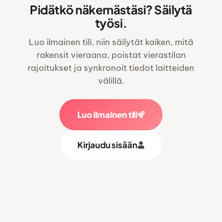
Pidätkö näkemästäsi? Säilytä
VIDEO TULOSSA PIAN
työsi.
Luo ilmainen tili, niin säilytät kaiken, mitä
rakensit vieraana, poistat vierastilan
rajoitukset ja synkronoit tiedot laitteiden
välillä.
Luo ilmainen tili
Kirjaudu sisään