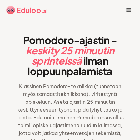
Eduloo
.ai
Pomodoro-ajastin -
keskity 25 minuutin
sprinteissä
ilman
loppuunpalamista
Klassinen Pomodoro-tekniikka (tunnetaan
myös tomaattitekniikkana), viritettynä
opiskeluun. Aseta ajastin 25 minuutin
keskittyneeseen työhön, pidä lyhyt tauko ja
toista. Edulooin ilmainen Pomodoro-sovellus
toimii opiskeluajastimena ruudun kulmassa,
jotta voit jatkaa yhteenvetojen tekemistä,