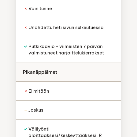
Vain tunne
Unohdettu heti sivun sulkeutuessa
Putkikaavio + viimeisten 7 päivän
valmistuneet harjoittelukierrokset
Pikanäppäimet
Ei mitään
Joskus
Välilyönti
aloittaaksesi/keskeyttääksesi, R