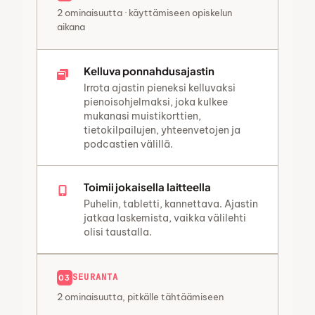
2 ominaisuutta · käyttämiseen opiskelun
aikana
Kelluva ponnahdusajastin
Irrota ajastin pieneksi kelluvaksi
pienoisohjelmaksi, joka kulkee
mukanasi muistikorttien,
tietokilpailujen, yhteenvetojen ja
podcastien välillä.
Toimii jokaisella laitteella
Puhelin, tabletti, kannettava. Ajastin
jatkaa laskemista, vaikka välilehti
olisi taustalla.
SEURANTA
03
2 ominaisuutta, pitkälle tähtäämiseen