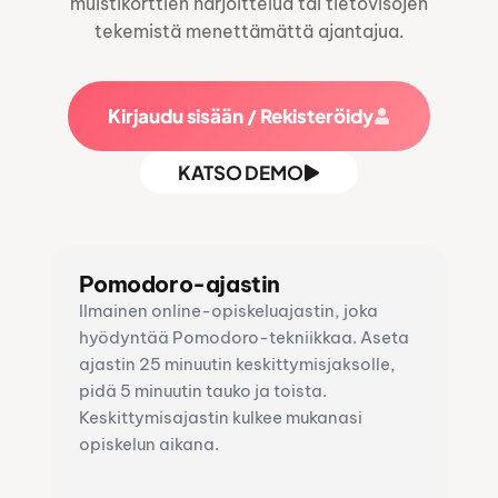
muistikorttien harjoittelua tai tietovisojen
tekemistä menettämättä ajantajua.
Kirjaudu sisään / Rekisteröidy
KATSO DEMO
Pomodoro-ajastin
Ilmainen online-opiskeluajastin, joka
hyödyntää Pomodoro-tekniikkaa. Aseta
ajastin 25 minuutin keskittymisjaksolle,
pidä 5 minuutin tauko ja toista.
Keskittymisajastin kulkee mukanasi
opiskelun aikana.