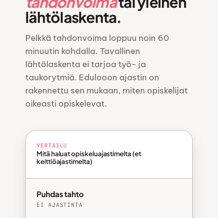
tahdonvoima
tai yleinen
lähtölaskenta.
Pelkkä tahdonvoima loppuu noin 60
minuutin kohdalla. Tavallinen
lähtölaskenta ei tarjoa työ- ja
taukorytmiä. Edulooon ajastin on
rakennettu sen mukaan, miten opiskelijat
oikeasti opiskelevat.
VERTAILU
Mitä haluat opiskeluajastimelta (et
keittiöajastimelta)
Puhdas tahto
EI AJASTINTA