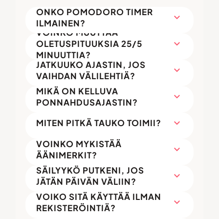
ONKO POMODORO TIMER
expand_more
ILMAINEN?
VOINKO MUUTTAA
expand_more
OLETUSPITUUKSIA 25/5
MINUUTTIA?
JATKUUKO AJASTIN, JOS
expand_more
VAIHDAN VÄLILEHTIÄ?
MIKÄ ON KELLUVA
expand_more
PONNAHDUSAJASTIN?
expand_more
MITEN PITKÄ TAUKO TOIMII?
VOINKO MYKISTÄÄ
expand_more
ÄÄNIMERKIT?
SÄILYYKÖ PUTKENI, JOS
expand_more
JÄTÄN PÄIVÄN VÄLIIN?
VOIKO SITÄ KÄYTTÄÄ ILMAN
expand_more
REKISTERÖINTIÄ?