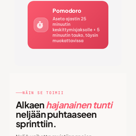
Pomodoro
Aseta ajastin 25
minuutin
keskittymisjaksolle + 5
minuutin tauko, täysin
muokattavissa
NÄIN SE TOIMII
Alkaen
hajanainen tunti
neljään puhtaaseen
sprinttiin.