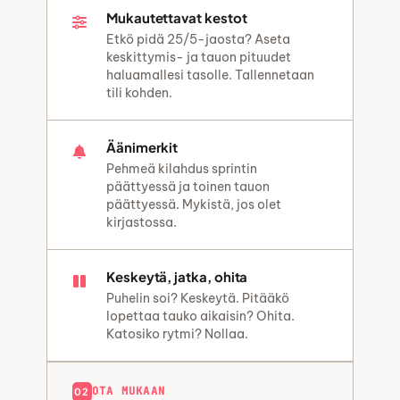
Mukautettavat kestot
Etkö pidä 25/5-jaosta? Aseta
keskittymis- ja tauon pituudet
haluamallesi tasolle. Tallennetaan
tili kohden.
Äänimerkit
Pehmeä kilahdus sprintin
päättyessä ja toinen tauon
päättyessä. Mykistä, jos olet
kirjastossa.
Keskeytä, jatka, ohita
Puhelin soi? Keskeytä. Pitääkö
lopettaa tauko aikaisin? Ohita.
Katosiko rytmi? Nollaa.
OTA MUKAAN
02