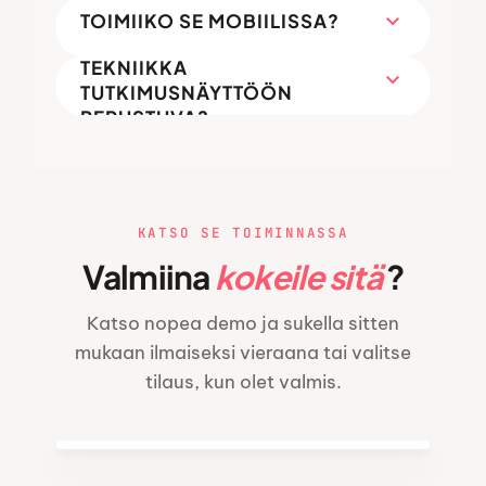
expand_more
TOIMIIKO SE MOBIILISSA?
ONKO POMODORO-
TEKNIIKKA
expand_more
TUTKIMUSNÄYTTÖÖN
PERUSTUVA?
KATSO SE TOIMINNASSA
Valmiina
kokeile sitä
?
Katso nopea demo ja sukella sitten
mukaan ilmaiseksi vieraana tai valitse
tilaus, kun olet valmis.