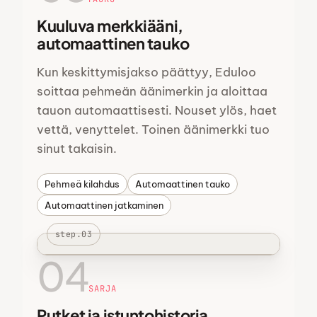
Kuuluva merkkiääni,
automaattinen tauko
Kun keskittymisjakso päättyy, Eduloo
soittaa pehmeän äänimerkin ja aloittaa
tauon automaattisesti. Nouset ylös, haet
vettä, venyttelet. Toinen äänimerkki tuo
sinut takaisin.
Pehmeä kilahdus
Automaattinen tauko
Automaattinen jatkaminen
step.03
04
SARJA
Putket ja istuntohistoria