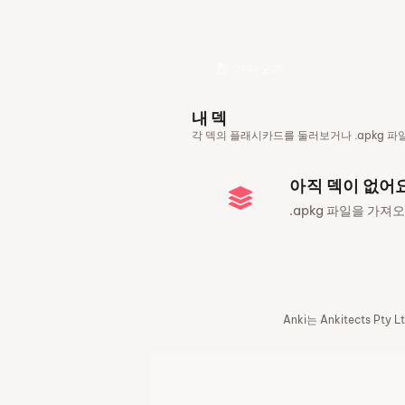
가져오기
내 덱
각 덱의 플래시카드를 둘러보거나 .apkg 파
아직 덱이 없어
.apkg 파일을 가
Anki는 Ankitects P