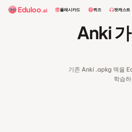
Eduloo
플래시카드
퀴즈
팟캐스트
.ai
Anki 
기존 Anki .apkg 덱
학습하며