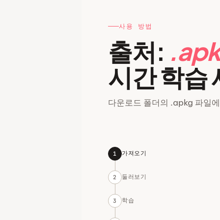
사용 방법
출처:
.ap
시간 학습
다운로드 폴더의 .apkg 파일
가져오기
1
둘러보기
2
학습
3