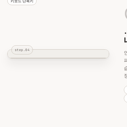
키보드 단축키
step.04
언