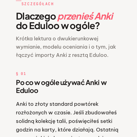
SZCZEGÓŁACH
Dlaczego
przenieś Anki
do Eduloo w ogóle?
Krótka lektura o dwukierunkowej
wymianie, modelu oceniania i o tym, jak
łączyć importy Anki z resztą Eduloo.
§ 01
Po co w ogóle używać Anki w
Eduloo
Anki to złoty standard powtórek
rozłożonych w czasie. Jeśli zbudowałeś
solidną kolekcję talii, poświęciłeś setki
godzin na karty, które działają. Ostatnią