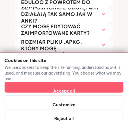
EDULOO Z POWROTEM DO
CZY POWTÓRKI Z ODSTĘPAMI
ANKI?
expand_more
DZIAŁAJĄ TAK SAMO JAK W
ANKI?
CZY MOGĘ EDYTOWAĆ
expand_more
ZAIMPORTOWANE KARTY?
JAKI JEST MAKSYMALNY
ROZMIAR PLIKU .APKG,
expand_more
KTÓRY MOGĘ
CZY MOJE IMPORTY ANKI
ZAIMPORTOWAĆ?
expand_more
POZOSTANĄ, JEŚLI NIE
Cookies on this site
CZY MOGĘ GENEROWAĆ
JESTEM ZALOGOWANY?
We use cookies to keep the site running, understand how it is
NOWE FISZKI OBOK
used, and measure our advertising. You choose what we may
expand_more
ZAIMPORTOWANEJ TALII
use.
ANKI?
Accept all
Customize
ZOBACZ TO W AKCJI
Reject all
Gotowy, aby
spróbuj
?