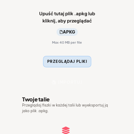
nauki
offline.
Upuść tutaj plik .apkg lub
kliknij, aby przeglądać
APKG
Max 40 MB per file
PRZEGLĄDAJ PLIKI
IMPORTUJ
Twoje talie
Przeglądaj fiszki w każdej talii lub wyeksportuj ją
jako plik .apkg.