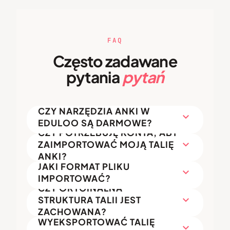
FAQ
Często zadawane
pytania
pytań
CZY NARZĘDZIA ANKI W
expand_more
EDULOO SĄ DARMOWE?
CZY POTRZEBUJĘ KONTA, ABY
expand_more
ZAIMPORTOWAĆ MOJĄ TALIĘ
ANKI?
JAKI FORMAT PLIKU
expand_more
IMPORTOWAĆ?
CZY ORYGINALNA
expand_more
STRUKTURA TALII JEST
CZY MOGĘ
ZACHOWANA?
WYEKSPORTOWAĆ TALIĘ
expand_more