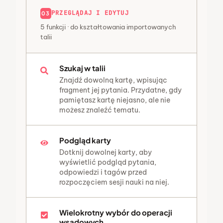
PRZEGLĄDAJ I EDYTUJ
03
5 funkcji · do kształtowania importowanych
talii
Szukaj w talii
Znajdź dowolną kartę, wpisując
fragment jej pytania. Przydatne, gdy
pamiętasz kartę niejasno, ale nie
możesz znaleźć tematu.
Podgląd karty
Dotknij dowolnej karty, aby
wyświetlić podgląd pytania,
odpowiedzi i tagów przed
rozpoczęciem sesji nauki na niej.
Wielokrotny wybór do operacji
wsadowych