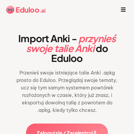
Eduloo
.ai
Import Anki -
przynieś
swoje talie Anki
do
Eduloo
Przenieś swoje istniejące talie Anki .apkg
prosto do Eduloo. Przeglądaj swoje tematy,
ucz się tym samym systemem powtórek
rozłożonych w czasie, który już znasz, i
eksportuj dowolną talię z powrotem do
.apkg, kiedy tylko chcesz.
Zaloguj się / Zarejestruj