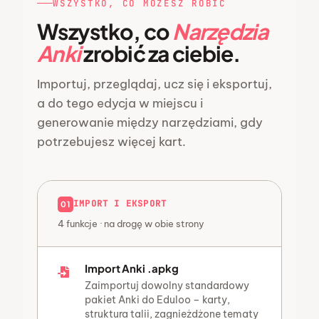
WSZYSTKO, CO MOŻESZ ROBIĆ
Wszystko, co
Narzędzia
Anki
zrobić za ciebie.
Importuj, przeglądaj, ucz się i eksportuj,
a do tego edycja w miejscu i
generowanie między narzędziami, gdy
potrzebujesz więcej kart.
IMPORT I EKSPORT
01
4 funkcje · na drogę w obie strony
Import Anki .apkg
Zaimportuj dowolny standardowy
pakiet Anki do Eduloo – karty,
struktura talii, zagnieżdżone tematy