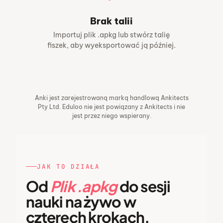
Brak talii
Importuj plik .apkg lub stwórz talię
fiszek, aby wyeksportować ją później.
Anki jest zarejestrowaną marką handlową Ankitects
Pty Ltd. Eduloo nie jest powiązany z Ankitects i nie
jest przez niego wspierany.
JAK TO DZIAŁA
Od
Plik .apkg
do sesji
nauki na żywo w
czterech krokach.