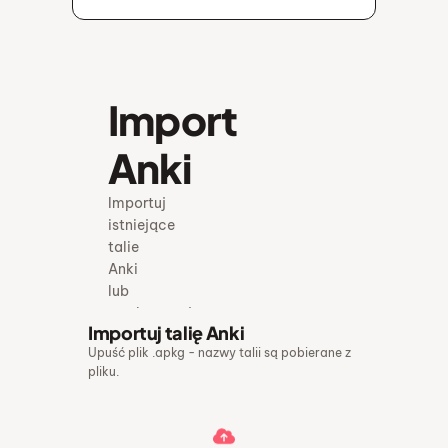
Import
Anki
Importuj
istniejące
talie
Anki
lub
wyeksportuj
Importuj talię Anki
dowolną
Upuść plik .apkg - nazwy talii są pobierane z
talię
pliku.
do
formatu
.apkg
do