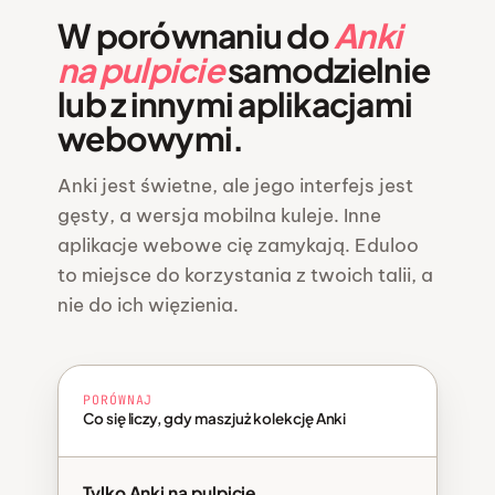
W porównaniu do
Anki
na pulpicie
samodzielnie
lub z innymi aplikacjami
webowymi.
Anki jest świetne, ale jego interfejs jest
gęsty, a wersja mobilna kuleje. Inne
aplikacje webowe cię zamykają. Eduloo
to miejsce do korzystania z twoich talii, a
nie do ich więzienia.
PORÓWNAJ
Co się liczy, gdy masz już kolekcję Anki
Tylko Anki na pulpicie