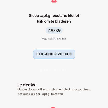
voor
offline
oefenen.
Sleep .apkg-bestand hier of
klik om te bladeren
APKG
Max 40 MB per file
BESTANDEN ZOEKEN
IMPORTEREN
Je decks
Blader door de flashcards in elk deck of exporteer
het deck als een .apkg-bestand.