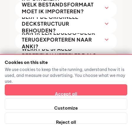
WELK BESTANDSFORMAAT
expand_more
MOET IK IMPORTEREN?
BLIJFT DE ORIGINELE
expand_more
DECKSTRUCTUUR
BEHOUDEN?
KAN IK EEN EDULOO-DECK
expand_more
TERUGEXPORTEREN NAAR
ANKI?
WERKT DE SPACED
expand_more
REPETITION HETZELFDE ALS
IN ANKI?
Cookies on this site
KAN IK GEÏMPORTEERDE
We use cookies to keep the site running, understand how it is
expand_more
KAARTEN BEWERKEN?
used, and measure our advertising. You choose what we may
WAT IS DE MAXIMALE .APKG-
use.
expand_more
BESTANDSGROOTTE DIE IK
KAN IMPORTEREN?
Accept all
BLIJVEN MIJN ANKI-
expand_more
IMPORTEN BEHOUDEN ALS IK
Customize
KAN IK NIEUWE FLASHCARDS
NIET BEN INGELOGD?
GENEREREN NAAST MIJN
expand_more
GEÏMPORTEERDE ANKI-
Reject all
DECK?