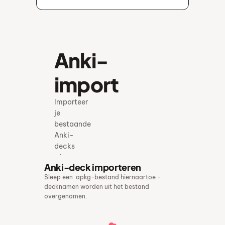
Anki-
import
Importeer
je
bestaande
Anki-
decks
of
Anki-deck importeren
exporteer
Sleep een .apkg-bestand hiernaartoe -
elk
decknamen worden uit het bestand
deck
overgenomen.
terug
naar
.apkg