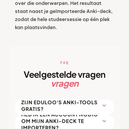
over die onderwerpen. Het resultaat
staat naast je geïmporteerde Anki-deck,
zodat de hele studeersessie op één plek
kan plaatsvinden.
FAQ
Veelgestelde vragen
vragen
ZIJN EDULOO'S ANKI-TOOLS
expand_more
GRATIS?
HEB IK EEN ACCOUNT NODIG
expand_more
OM MIJN ANKI-DECK TE
IMPORTEREN?