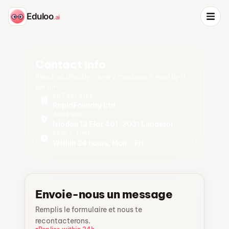
Eduloo
.ai
Contact Info
Reach us directly - every message is read by a
person.
ENTREPRISE
RapidFoundry Ltd
ADRESSE
Isiodou 13 Flat 401, 3031 Limassol
REPLY TIME
Within 24 hours, Mon - Fri
Envoie-nous un message
Remplis le formulaire et nous te
recontacterons.